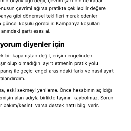
amın büyüklüğü değil, çevrim şartının ne kadar
usun çevrimi ağırsa pratikte çekilebilir değere
ya gibi dönemsel teklifleri merak edenler
güncel koşulu görebilir. Kampanya koşulları
anındaki şartı esas al.
yorum diyenler için
k bir kapanıştan değil, erişim engelinden
ışır olup olmadığını ayırt etmenin pratik yolu
nış ile geçici engel arasındaki farkı ve nasıl ayırt
tılandırdım.
, eski sekmeyi yenileme. Önce hesabının açıldığı
işin alan adıyla birlikte taşınır, kaybolmaz. Sorun
bakım/kesinti varsa destek hattı bilgi verir.