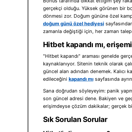
Bonus tarafında dikkat ettiğim şey rak
gerçekçi olduğu. Yüksek görünen bir bon
dönmesi zor. Doğum gününe özel kampan
doğum günü özel hediyesi
sayfasından 
zamanla değiştiği için, her zaman talep 
Hitbet kapandı mı, erişemi
"Hitbet kapandı" araması genelde gerçe
kaynaklanıyor. Sitenin teknik olarak çal
güncel alan adından denemek. Kalıcı kapa
edileceğini
kapandı mı
sayfasında ayrın
Sana doğrudan söyleyeyim: panik yapma
son güncel adresi dene. Bakiyen ve geçm
erişimdeyse çözüm dakikalar; gerçek bir 
Sık Sorulan Sorular