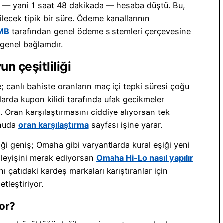
e — yani 1 saat 48 dakikada — hesaba düştü. Bu,
lecek tipik bir süre. Ödeme kanallarının
MB
tarafından genel ödeme sistemleri çerçevesine
, genel bağlamdır.
un çeşitliliği
; canlı bahiste oranların maç içi tepki süresi çoğu
rda kupon kilidi tarafında ufak gecikmeler
Oran karşılaştırmasını ciddiye alıyorsan tek
onuda
oran karşılaştırma
sayfası işine yarar.
iği geniş; Omaha gibi varyantlarda kural eşiği yeni
işleyişini merak ediyorsan
Omaha Hi-Lo nasıl yapılır
nı çatıdaki kardeş markaları karıştıranlar için
tleştiriyor.
yor?