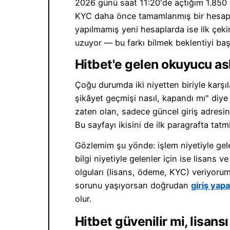
2026 günü saat 11:20'de açtığım 1.850 
KYC daha önce tamamlanmış bir hesapt
yapılmamış yeni hesaplarda ise ilk çek
uzuyor — bu farkı bilmek beklentiyi baş
Hitbet'e gelen okuyucu asl
Çoğu durumda iki niyetten biriyle karşılaş
şikâyet geçmişi nasıl, kapandı mı" diye 
zaten olan, sadece güncel giriş adresini
Bu sayfayı ikisini de ilk paragrafta tat
Gözlemim şu yönde: işlem niyetiyle gelen
bilgi niyetiyle gelenler için ise lisan
olguları (lisans, ödeme, KYC) veriyorum,
sorunu yaşıyorsan doğrudan
giriş ya
olur.
Hitbet güvenilir mi, lisans