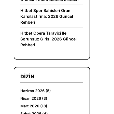
Hitbet Spor Bahisleri Oran
Karsilastirma: 2026 Güncel
Rehberi
Hitbet Opera Tarayici Ile
Sorunsuz Giris: 2026 Güncel
Rehberi
DIZIN
Haziran 2026 (5)
Nisan 2026 (3)
Mart 2026 (18)
Şubat 2026 (4)