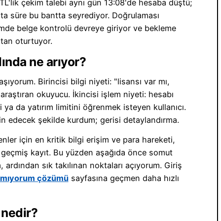
TL'lik çekim talebi aynı gün 13:08'de hesaba düştü;
a süre bu bantta seyrediyor. Doğrulaması
imde belge kontrolü devreye giriyor ve bekleme
tan oturtuyor.
ında ne arıyor?
ıyorum. Birincisi bilgi niyeti: "lisansı var mı,
araştıran okuyucu. İkincisi işlem niyeti: hesabı
 ya da yatırım limitini öğrenmek isteyen kullanıcı.
min edecek şekilde kurdum; gerisi detaylandırma.
ler için en kritik bilgi erişim ve para hareketi,
s ve geçmiş kayıt. Bu yüzden aşağıda önce somut
 ardından sık takılınan noktaları açıyorum. Giriş
pamıyorum çözümü
sayfasına geçmen daha hızlı
ı nedir?