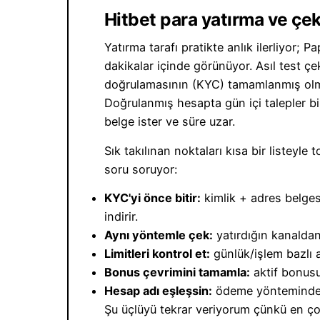
Hitbet para yatırma ve çek
Yatırma tarafı pratikte anlık ilerliyor;
dakikalar içinde görünüyor. Asıl test ç
doğrulamasının (KYC) tamamlanmış olmas
Doğrulanmış hesapta gün içi talepler b
belge ister ve süre uzar.
Sık takılınan noktaları kısa bir listey
soru soruyor:
KYC'yi önce bitir:
kimlik + adres belges
indirir.
Aynı yöntemle çek:
yatırdığın kanalda
Limitleri kontrol et:
günlük/işlem bazlı 
Bonus çevrimini tamamla:
aktif bonusu
Hesap adı eşleşsin:
ödeme yöntemindeki i
Şu üçlüyü tekrar veriyorum çünkü en ço