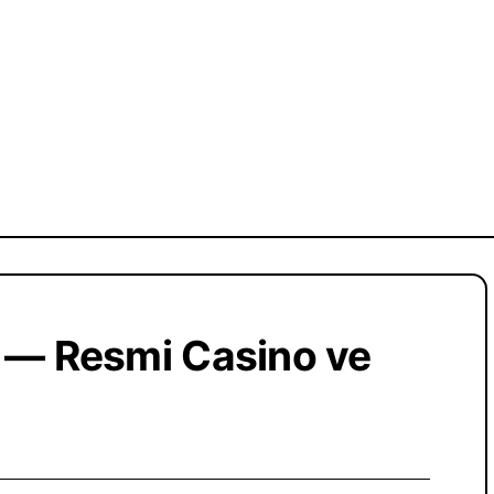
6 — Resmi Casino ve