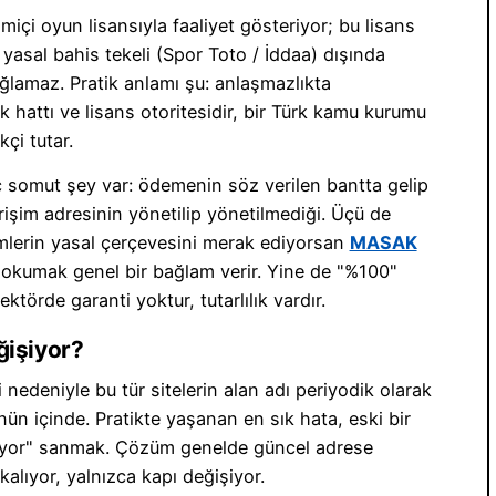
miçi oyun lisansıyla faaliyet gösteriyor; bu lisans
i yasal bahis tekeli (Spor Toto / İddaa) dışında
ağlamaz. Pratik anlamı şu: anlaşmazlıkta
 hattı ve lisans otoritesidir, bir Türk kamu kurumu
çi tutar.
ç somut şey var: ödemenin söz verilen bantta gelip
erişim adresinin yönetilip yönetilmediği. Üçü de
emlerin yasal çerçevesini merak ediyorsan
MASAK
ı okumak genel bir bağlam verir. Yine de "%100"
ektörde garanti yoktur, tutarlılık vardır.
ğişiyor?
 nedeniyle bu tür sitelerin alan adı periyodik olarak
nün içinde. Pratikte yaşanan en sık hata, eski bir
lmıyor" sanmak. Çözüm genelde güncel adrese
lıyor, yalnızca kapı değişiyor.