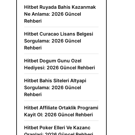
Hitbet Ruyada Bahis Kazanmak
Ne Anlama: 2026 Güncel
Rehberi
Hitbet Curacao Lisans Belgesi
Sorgulama: 2026 Güncel
Rehberi
Hitbet Dogum Gunu Ozel
Hediyesi: 2026 Güncel Rehberi
Hitbet Bahis Siteleri Altyapi
Sorgulama: 2026 Güncel
Rehberi
Hitbet Affiliate Ortaklik Programi
Kayit Ol: 2026 Güncel Rehberi
Hitbet Poker Elleri Ve Kazanc
Oranlari: 2026 Güncel Rehberi