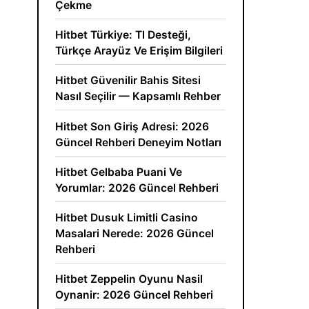
Çekme
Hitbet Türkiye: Tl Desteği,
Türkçe Arayüz Ve Erişim Bilgileri
Hitbet Güvenilir Bahis Sitesi
Nasıl Seçilir — Kapsamlı Rehber
Hitbet Son Giriş Adresi: 2026
Güncel Rehberi Deneyim Notları
Hitbet Gelbaba Puani Ve
Yorumlar: 2026 Güncel Rehberi
Hitbet Dusuk Limitli Casino
Masalari Nerede: 2026 Güncel
Rehberi
Hitbet Zeppelin Oyunu Nasil
Oynanir: 2026 Güncel Rehberi