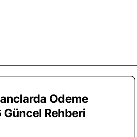
zanclarda Odeme
 Güncel Rehberi