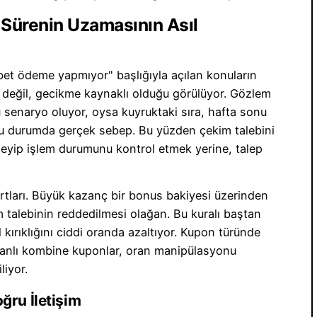
 Sürenin Uzamasının Asıl
tbet ödeme yapmıyor" başlığıyla açılan konuların
eğil, gecikme kaynaklı olduğu görülüyor. Gözlem
ü senaryo oluyor, oysa kuyruktaki sıra, hafta sonu
oğu durumda gerçek sebep. Bu yüzden çekim talebini
leyip işlem durumunu kontrol etmek yerine, talep
rtları. Büyük kazanç bir bonus bakiyesi üzerinden
talebinin reddedilmesi olağan. Bu kuralı baştan
ırıklığını ciddi oranda azaltıyor. Kupon türünde
ranlı kombine kuponlar, oran manipülasyonu
liyor.
oğru İletişim