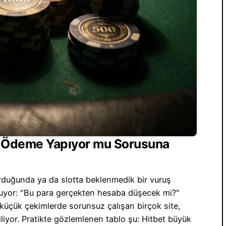
a Ödeme Yapıyor mu Sorusuna
rduğunda ya da slotta beklenmedik bir vuruş
oluyor: "Bu para gerçekten hesaba düşecek mi?"
üçük çekimlerde sorunsuz çalışan birçok site,
liyor. Pratikte gözlemlenen tablo şu: Hitbet büyük