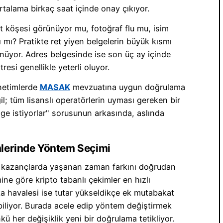
rtalama birkaç saat içinde onay çıkıyor.
rt köşesi görünüyor mu, fotoğraf flu mu, isim
ı mı? Pratikte ret yiyen belgelerin büyük kısmı
önüyor. Adres belgesinde ise son üç ay içinde
esi genellikle yeterli oluyor.
netimlerde
MASAK
mevzuatına uygun doğrulama
l; tüm lisanslı operatörlerin uyması gereken bir
ge istiyorlar" sorusunun arkasında, aslında
mlerinde Yöntem Seçimi
 kazançlarda yaşanan zaman farkını doğrudan
mine göre kripto tabanlı çekimler en hızlı
ka havalesi ise tutar yükseldikçe ek mutabakat
abiliyor. Burada acele edip yöntem değiştirmek
nkü her değişiklik yeni bir doğrulama tetikliyor.