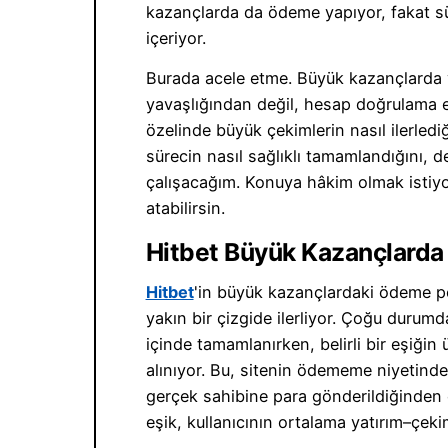
kazançlarda da ödeme yapıyor, fakat s
içeriyor.
Burada acele etme. Büyük kazançlarda
yavaşlığından değil, hesap doğrulama e
özelinde büyük çekimlerin nasıl ilerlediğ
sürecin nasıl sağlıklı tamamlandığını,
çalışacağım. Konuya hâkim olmak isti
atabilirsin.
Hitbet Büyük Kazançlarda Ö
Hitbet
'in büyük kazançlardaki ödeme po
yakın bir çizgide ilerliyor. Çoğu durumd
içinde tamamlanırken, belirli bir eşiğin
alınıyor. Bu, sitenin ödememe niyetind
gerçek sahibine para gönderildiğinden 
eşik, kullanıcının ortalama yatırım–çeki