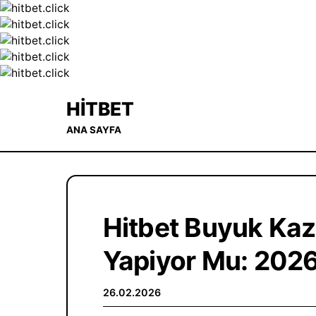
HITBET
ANA SAYFA
Hitbet Buyuk Ka
Yapiyor Mu: 2026
26.02.2026